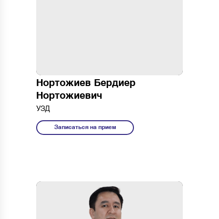
Дни: с пн до
сб
Время: 08:00 - 17:00
Филиал: Мирабадский
район
Нортожиев Бердиер
Нортожиевич
УЗД
Записаться на прием