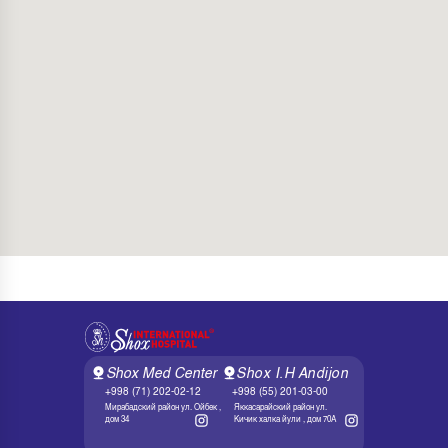
Shox Med Center
Shox I.H Andijon
+998 (71) 202-02-12
+998 (55) 201-03-00
Мирабадский район ул. Ойбек ,
Яккасарайский район ул.
дом 34
Кичик халка йули , дом 70А