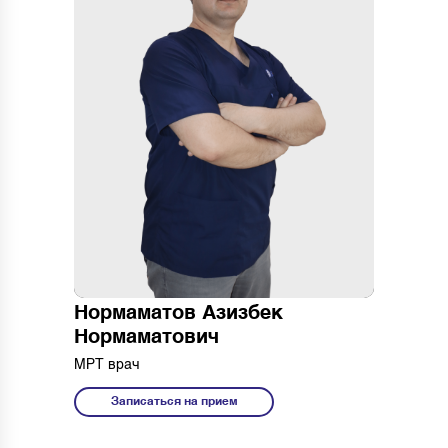
Дни: ула по
сменно
Время:
Филиал: Мирабадский
район
Нормаматов Азизбек
Нормаматович
МРТ врач
Записаться на прием