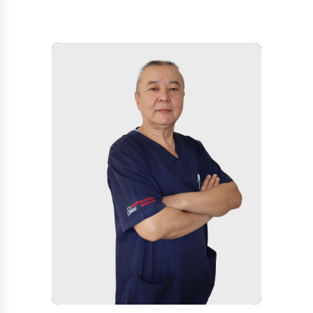
Дни: с пн до
сб
Время: 08:00 - 17:00
Филиал: Мирабадский
район