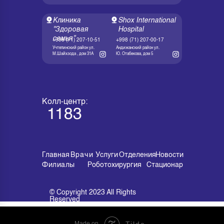
Клиника
Shox International
"Здоровая
Hospital
семья"
+998 (71) 207-10-51
+998 (71) 207-00-17
Учтепинский район ул.
Андижанский район ул.
М.Шайхзода , дом 31А
Ю. Отабекова, дом 5
Колл-центр:
Email
1183
info@shox.hospital
Главная
Врачи
Услуги
Отделения
Новости
Филиалы
Роботохирургия
Стационар
© Copyright 2023 All Rights
© Copyright 2023 All Rights
Reserved
Reserved
Made on