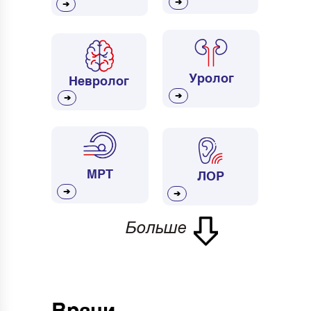
➔
➔
Стандарт
Здесь вы найдете информацию о
стационарных палатах. информацию о
Уролог
Невролог
стационарных
➔
➔
Забронировать
МРТ
ЛОР
➔
➔
Больше