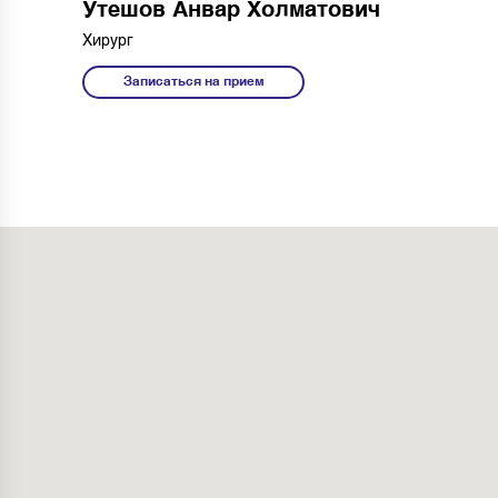
Утешов Анвар Холматович
Хирург
Записаться на прием