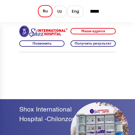
Ru
Uz
Eng
Наши адреса
Позвонить
Получить результат
Shox International
Hospital -Chilonzor