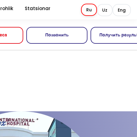
rohlik
Statsionar
Ru
Uz
Eng
еса
Позвонить
Получить резуль