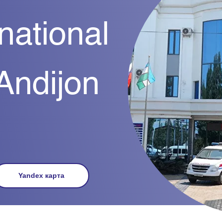
national
 Andijon
Yandex карта