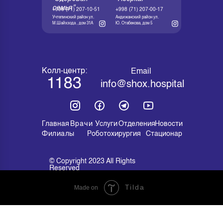
семья"
+998 (71) 207-10-51
+998 (71) 207-00-17
Учтепинский район ул.
Андижанский район ул.
М.Шайхзода , дом 31А
Ю. Отабекова, дом 5
Колл-центр:
Email
1183
info@shox.hospital
Главная
Врачи
Услуги
Отделения
Новости
Филиалы
Роботохирургия
Стационар
© Copyright 2023 All Rights
Reserved
Tilda
Made on