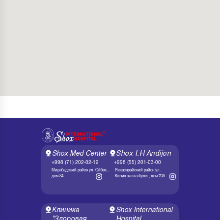
Shox Med Center
Shox I.H Andijon
+998 (71) 202-02-12
+998 (55) 201-03-00
Мирабадский район ул. Ойбек ,
Яккасарайский район ул.
дом 34
Кичик халка йули , дом 70А
Клиника
Shox International
"Здоровая
Hospital