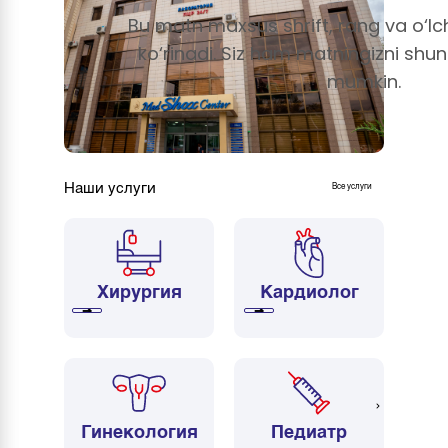
существует более 15 лет. Это одно из
Bu matn maxsus shrift, rang va o‘lc
первых негосударственных медицинских
учреждений в стране. За это время мы
ko‘rinadi. Siz ham matningizni shu
успели снискать доверие населения не
только в стране, но и за её пределами.
mumkin.
57+
24/7
многопрофильных
заботимся о вашем
методов лечения
здоровье
Наши услуги
Все услуги
Хирургия
Кардиолог
➔
➔
Гинекология
Педиатр