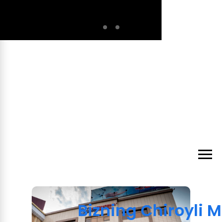
О компании
Нам доверяют
Bizning Chiroyli 
самое ценное
Сеть клиник «Shox International Hospital»