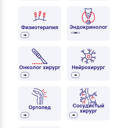
Эндокринолог
Физиотерапия
➔
➔
Онколог хирург
Нейрохирург
➔
➔
Сосудистый
Ортопед
хирург
➔
➔